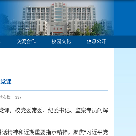
作
交流合作
校园文化
信息公开
题党课
读次数：
337
题党课。校党委常委、纪委书记、监察专员阎辉
讲话精神和近期重要指示精神。聚焦“习近平党