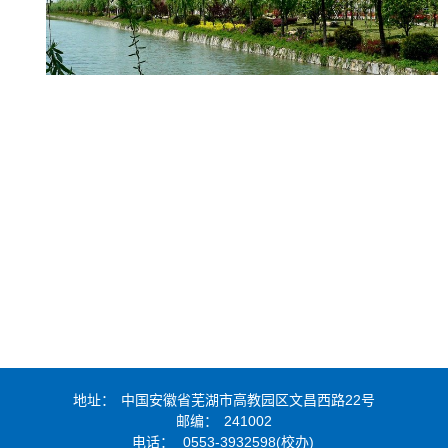
地址：
中国安徽省芜湖市高教园区文昌西路22号
邮编：
241002
电话：
0553-3932598(校办)