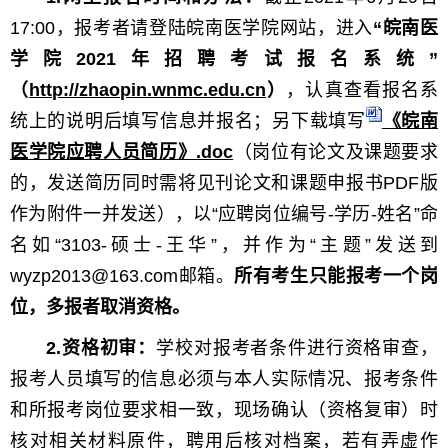
17:00，报考者请登陆皖南医学院网站，进入
“皖南医
学院2021年招聘考试报名系统”
（
http://zhaopin.wnmc.edu.cn
）
，认真查看报名系
统上的说明后填写信息并报名；另下载填写
《皖南
医学院应聘人员简历》.doc
（
岗
位有论文及课题要求
的，发送简历同时需将见刊论文和课题申报书PDF版
作为附件一并发送），以“应聘岗位编号-学历-姓名”命
名如“3103-硕士-王华”，并作为“主题”发送到
wyzp2013@163.com邮箱。
所有考生只能报考一个岗
位，多报者取消资格。
2.资格初审：
学校对报考者条件进行资格审查，
报考人员填写的信息必须与本人实际情况、报考条件
和所报考岗位要求相一致，现场确认（资格复审）时
核对相关材料原件，聘用后核对档案，若有弄虚作